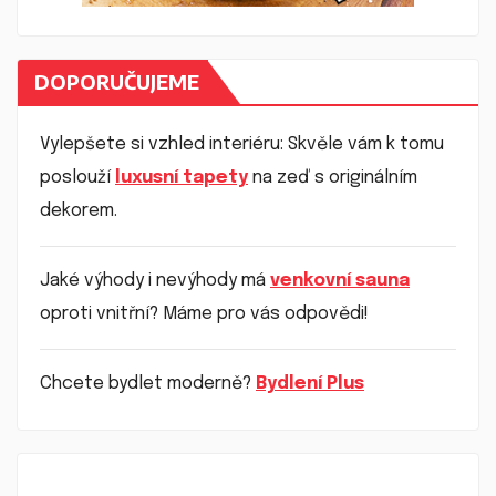
DOPORUČUJEME
Vylepšete si vzhled interiéru: Skvěle vám k tomu
poslouží
luxusní tapety
na zeď s originálním
dekorem.
Jaké výhody i nevýhody má
venkovní sauna
oproti vnitřní? Máme pro vás odpovědi!
Chcete bydlet moderně?
Bydlení Plus