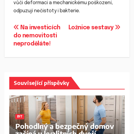
vůči deformaci a mechanickému poškození,
odpuzují nečistoty i bakterie.
Navigace
Na investicích
Ložnice sestavy
do nemovitosti
pro
neproděláte!
příspěvek
Související příspěvky
BYT
Pohodlný a bezpečný domov
začíná u kvalitních dveří