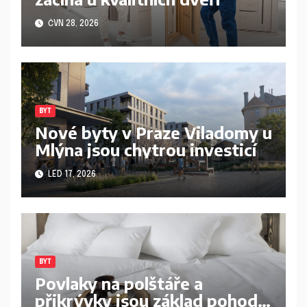
ČVN 28, 2026
BYT
Nové byty v Praze Viladomy u
Mlýna jsou chytrou investicí
LED 17, 2026
BYT
Povlaky na polštáře a
přikrývky jsou základ pohodlí