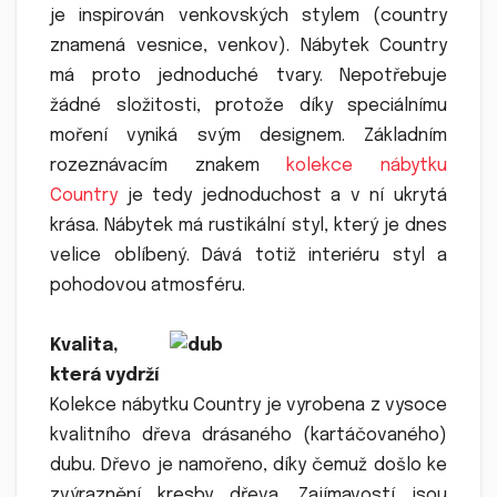
je inspirován venkovských stylem (country
znamená vesnice, venkov). Nábytek Country
má proto jednoduché tvary. Nepotřebuje
žádné složitosti, protože díky speciálnímu
moření vyniká svým designem. Základním
rozeznávacím znakem
kolekce nábytku
Country
je tedy jednoduchost a v ní ukrytá
krása. Nábytek má rustikální styl, který je dnes
velice oblíbený. Dává totiž interiéru styl a
pohodovou atmosféru.
Kvalita,
která vydrží
Kolekce nábytku Country je vyrobena z vysoce
kvalitního dřeva drásaného (kartáčovaného)
dubu. Dřevo je namořeno, díky čemuž došlo ke
zvýraznění kresby dřeva. Zajímavostí jsou