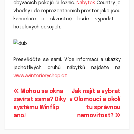
obývacích pokojů či ložnic.
Nábytek
Country je
vhodný i do reprezentačních prostor jako jsou
kanceláře a skvostně bude vypadat i
hotelových pokojích.
Přesvědčte se sami. Více informací a ukázky
jednotlivých druhů nábytků najdete na
www.avinterieryshop.cz
Navigace
Mohou se okna
Jak najít a vybrat
zavírat sama? Díky
v Olomouci a okolí
pro
systému Winflip
tu správnou
příspěvek
ano!
nemovitost?