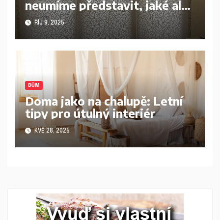
neumíme představit, jaké ale
vybrat?
ŘÍJ 9, 2025
DŮM
Doma jako na chalupě: Letní
tipy pro útulný interiér
KVĚ 28, 2025