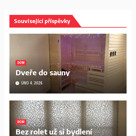
Související příspěvky
DŮM
Dveře do sauny
ÚNO 4, 2026
DŮM
Bez rolet už si bydlení