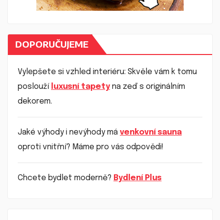
DOPORUČUJEME
Vylepšete si vzhled interiéru: Skvěle vám k tomu
poslouží
luxusní tapety
na zeď s originálním
dekorem.
Jaké výhody i nevýhody má
venkovní sauna
oproti vnitřní? Máme pro vás odpovědi!
Chcete bydlet moderně?
Bydlení Plus