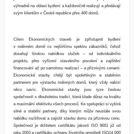
výhradně na oblast bydlení a každoročně realizují a předávají
svým klientům v České republice přes 400 domů.
Cílem Ekonomických staveb je zpřístupnit bydlení
v rodinném domě co nejširšímu spektru zákazníků, čehož
dosahují širokou nabídkou služeb – od individuálního
projektu, přes vyřízení stavebního povolení a zajištění
financování až po samotnou realizaci – a příznivými cenami.
Ekonomické stavby chtějí být spolehlivým a stabilním
partnerem pro výstavbu rodinných domů, který vždy nabízí
něco navíc. Ekonomické stavby jsou ryze českou
společností s dlouholetou tradicí, která klade důraz na kvalitu
a maximální efektivitu všech procesů. Ke spolupráci si vybírá
silné a stabilní partnery, díky kterým může neustále svou
nabídku rozšiřovat a zajistit stavbu domu za příznivou cenu.
Společnost je držitelem certifikátu jakosti ISO 9001 již od
roku 2003 a certifikátu ochrany životního prostředí ISO14 000