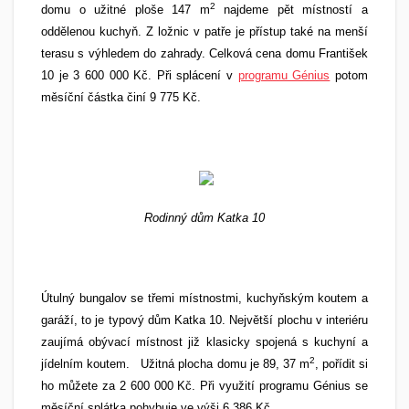
2
domu o užitné ploše 147 m
najdeme pět místností a
oddělenou kuchyň. Z ložnic v patře je přístup také na menší
terasu s výhledem do zahrady. Celková cena domu František
10 je 3 600 000 Kč. Při splácení v
programu Génius
potom
měsíční částka činí 9 775 Kč.
Rodinný dům Katka 10
Útulný bungalov se třemi místnostmi, kuchyňským koutem a
garáží, to je typový dům Katka 10. Největší plochu v interiéru
zaujímá obývací místnost již klasicky spojená s kuchyní a
2
jídelním koutem. Užitná plocha domu je 89, 37 m
, pořídit si
ho můžete za 2 600 000 Kč. Při využití programu Génius se
měsíční splátka pohybuje ve výši 6 386 Kč.