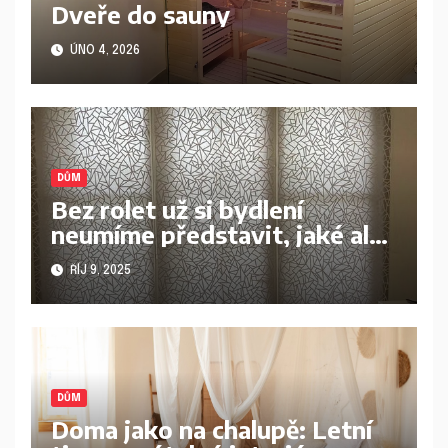
Dveře do sauny
ÚNO 4, 2026
DŮM
Bez rolet už si bydlení
neumíme představit, jaké ale
vybrat?
ŘÍJ 9, 2025
DŮM
Doma jako na chalupě: Letní