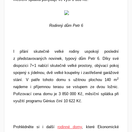
Rodinný dům Petr 6
I přání skutečně velké rodiny uspokojí poslední
z představovaných novinek, typový dům Petr 6. Díky své
dispozici 7+1 nabízí skutečně velké prostory, obývací pokoj
spojený s jídelnou, dvě velké koupelny i zastřešené garážové
2
stání. V patře tohoto domu s užitnou plochou 140 m
najdeme i příjemnou terasu se vstupem ze dvou ložnic.
Pořizovací cena domu je 3 850 000 Kč, měsíční splátka při
využití programu Génius činí 10 622 Kč.
Prohlédněte si i další
rodinné domy
, které Ekonomické