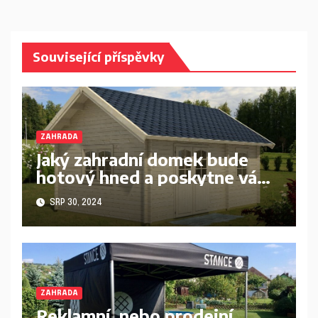
příspěvek
Související příspěvky
ZAHRADA
Jaký zahradní domek bude
hotový hned a poskytne vám
poctivou ochranu?
SRP 30, 2024
ZAHRADA
Reklamní, nebo prodejní