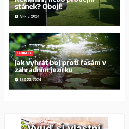
stánek? Obojí!
SRP 5, 2024
ZAHRADA
Jak vyhrát boj proti řasám v
zahradním jezírku
LED 23, 2024