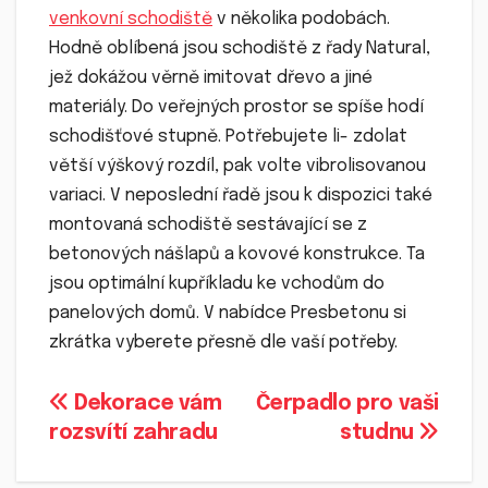
venkovní schodiště
v několika podobách.
Hodně oblíbená jsou schodiště z řady Natural,
jež dokážou věrně imitovat dřevo a jiné
materiály. Do veřejných prostor se spíše hodí
schodišťové stupně. Potřebujete li- zdolat
větší výškový rozdíl, pak volte vibrolisovanou
variaci. V neposlední řadě jsou k dispozici také
montovaná schodiště sestávající se z
betonových nášlapů a kovové konstrukce. Ta
jsou optimální kupříkladu ke vchodům do
panelových domů. V nabídce Presbetonu si
zkrátka vyberete přesně dle vaší potřeby.
Navigace
Dekorace vám
Čerpadlo pro vaši
rozsvítí zahradu
studnu
pro