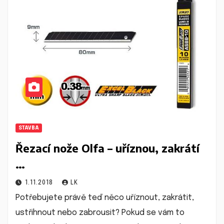
STAVBA
Řezací nože Olfa – uříznou, zakrátí
…
1.11.2018
LK
Potřebujete právě teď něco uříznout, zakrátit,
ustřihnout nebo zabrousit? Pokud se vám to