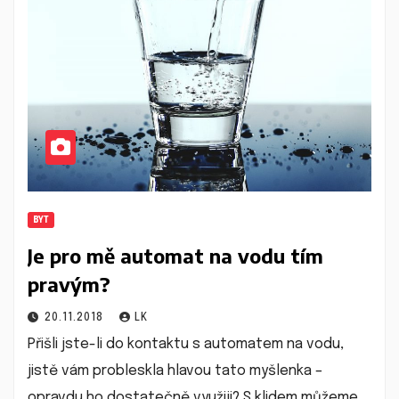
BYT
Je pro mě automat na vodu tím
pravým?
20.11.2018
LK
Přišli jste-li do kontaktu s automatem na vodu,
jistě vám probleskla hlavou tato myšlenka –
opravdu ho dostatečně využiji? S klidem můžeme