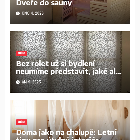
Dveře do sauny
ÚNO 4, 2026
DŮM
Bez rolet už si bydlení
neumíme představit, jaké ale
vybrat?
ŘÍJ 9, 2025
DŮM
Doma jako na chalupě: Letní
tipy pro útulný interiér