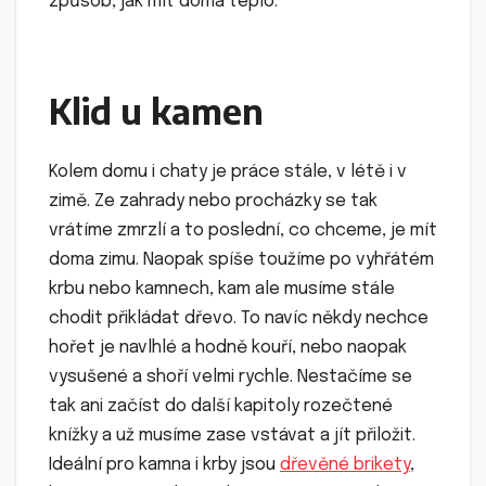
způsob, jak mít doma teplo.
Klid u kamen
Kolem domu i chaty je práce stále, v létě i v
zimě. Ze zahrady nebo procházky se tak
vrátíme zmrzlí a to poslední, co chceme, je mít
doma zimu. Naopak spíše toužíme po vyhřátém
krbu nebo kamnech, kam ale musíme stále
chodit přikládat dřevo. To navíc někdy nechce
hořet je navlhlé a hodně kouří, nebo naopak
vysušené a shoří velmi rychle. Nestačíme se
tak ani začíst do další kapitoly rozečtené
knížky a už musíme zase vstávat a jít přiložit.
Ideální pro kamna i krby jsou
dřevěné brikety
,