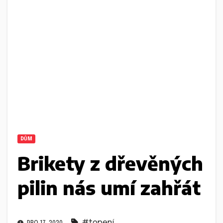
DŮM
Brikety z dřevěných
pilin nás umí zahřát
#topení